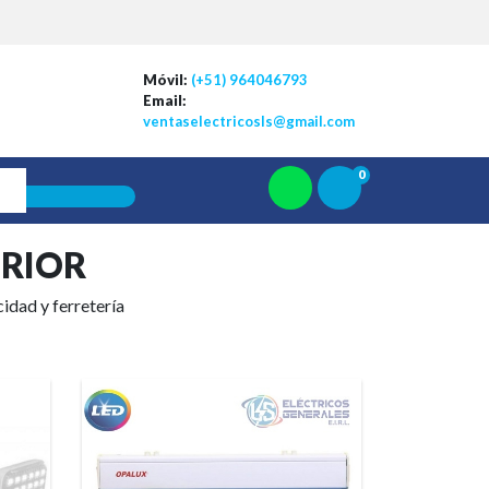
Móvil:
(+51) 964046793
Email:
ventaselectricosls@gmail.com
0
ERIOR
cidad y ferretería