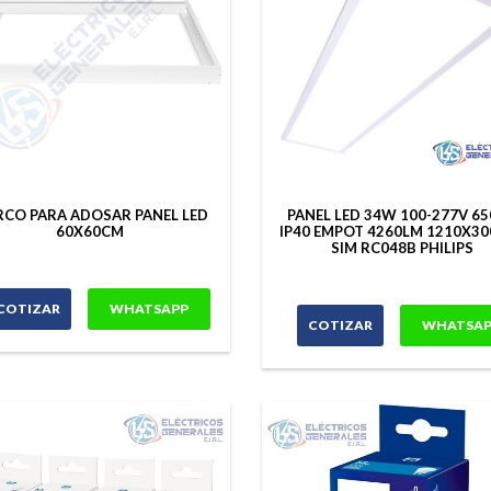
CO PARA ADOSAR PANEL LED
PANEL LED 34W 100-277V 6
60X60CM
IP40 EMPOT 4260LM 1210X3
SIM RC048B PHILIPS
COTIZAR
WHATSAPP
COTIZAR
WHATSAP