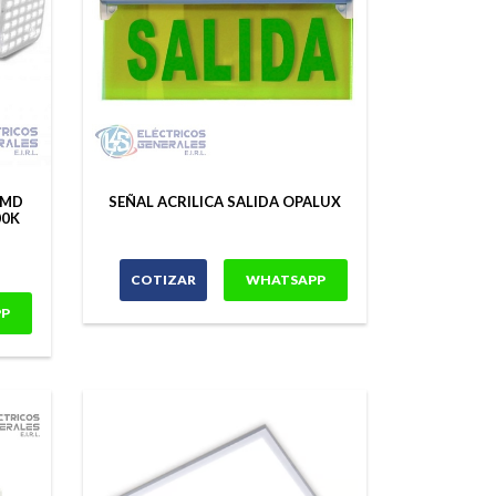
SMD
SEÑAL ACRILICA SALIDA OPALUX
00K
COTIZAR
WHATSAPP
P