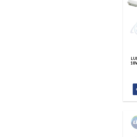
LU
18