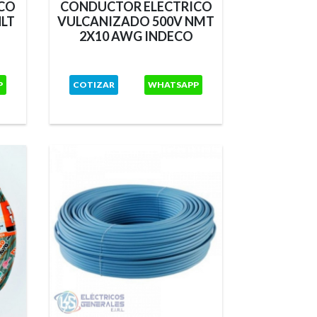
CO
CONDUCTOR ELECTRICO
CONDU
LT
VULCANIZADO 500V NMT
HILOS
2X10 AWG INDECO
P
COTIZAR
WHATSAPP
COTI