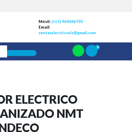
Móvil:
(+51) 964046793
Email:
ventaselectricosls@gmail.com
0
R ELECTRICO
CANIZADO NMT
 NDECO