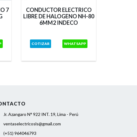
O 7
CONDUCTOR ELECTRICO
G
LIBRE DE HALOGENO NH-80
COND
6MM2 INDECO
VULCA
4X
P
COTIZAR
WHATSAPP
COTI
ONTACTO
Jr. Azangaro N° 922 INT. 19, Lima - Perú
ventaselectricosls@gmail.com
(+51) 964046793