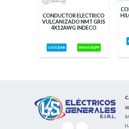
TRICO
CO
O NH-80
HI
CONDUCTOR ELECTRICO
O
VULCANIZADO NMT GRIS
4X12AWG INDECO
TSAPP
COTIZAR
WHATSAPP
C
R
I
L