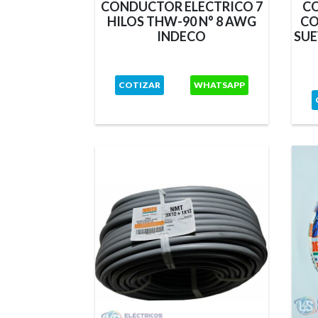
TRICO
CONDUCTOR ELECTRICO 7
C
0V NMT
HILOS THW-90 N° 8 AWG
CO
ECO
INDECO
SUE
TSAPP
COTIZAR
WHATSAPP