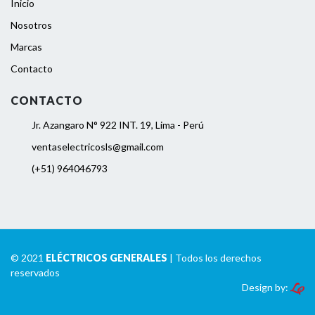
Inicio
Nosotros
Marcas
Contacto
CONTACTO
Jr. Azangaro N° 922 INT. 19, Lima - Perú
ventaselectricosls@gmail.com
(+51) 964046793
© 2021
ELÉCTRICOS GENERALES
| Todos los derechos
reservados
Design by: