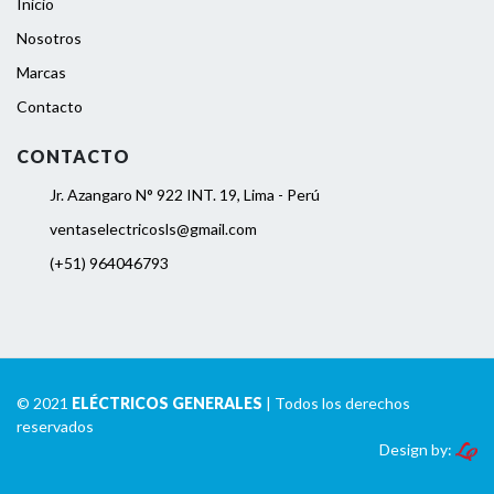
Inicio
Nosotros
Marcas
Contacto
CONTACTO
Jr. Azangaro N° 922 INT. 19, Lima - Perú
ventaselectricosls@gmail.com
(+51) 964046793
© 2021
ELÉCTRICOS GENERALES
| Todos los derechos
reservados
Design by: