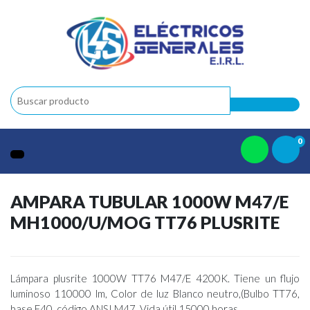
0
AMPARA TUBULAR 1000W M47/E
MH1000/U/MOG TT76 PLUSRITE
Lámpara plusrite 1000W TT76 M47/E 4200K. Tiene un flujo
luminoso 110000 lm, Color de luz Blanco neutro,(Bulbo TT76,
base E40, código ANSI M47, Vida útil 15000 horas.