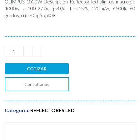
OLIMPUS 1000W Descripción Reflector led olimpus macroled
1000w, ac100-277v, fp>0.9, thd<15%, 120lm/w, 6500k, 60
grados, cri>70, ip65, ik08
COTIZAR
Consultanos
Categoría:
REFLECTORES LED